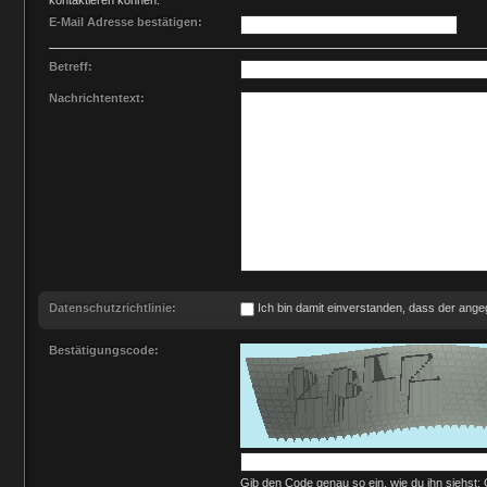
kontaktieren können.
E-Mail Adresse bestätigen:
Betreff:
Nachrichtentext:
Datenschutzrichtlinie:
Ich bin damit einverstanden, dass der an
Bestätigungscode:
Gib den Code genau so ein, wie du ihn siehst;