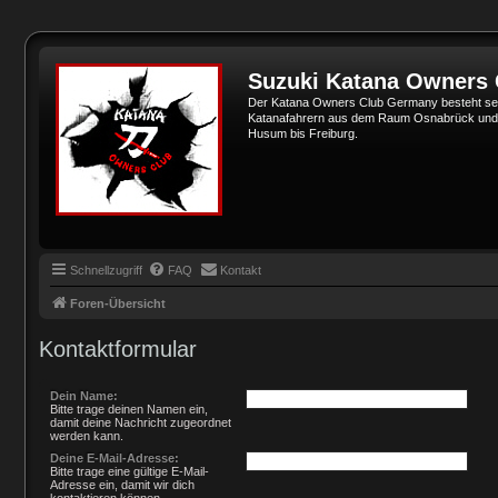
Suzuki Katana Owners
Der Katana Owners Club Germany besteht sei
Katanafahrern aus dem Raum Osnabrück und Min
Husum bis Freiburg.
Schnellzugriff
FAQ
Kontakt
Foren-Übersicht
Kontaktformular
Dein Name:
Bitte trage deinen Namen ein,
damit deine Nachricht zugeordnet
werden kann.
Deine E-Mail-Adresse:
Bitte trage eine gültige E-Mail-
Adresse ein, damit wir dich