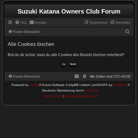
Suzuki Katana Owners Club Forum
FAQ
Kontakt
Registrieren
Anmelden
S
Foren-Übersicht
u
Alle Cookies löschen
c
h
Bist du dir sicher, dass du alle Cookies des Boards löschen möchtest?
e
Foren-Übersicht
Alle Zeiten sind
UTC+02:00
Powered by
phpBB
® Forum Software © phpBB Limited | proDVGFX by:
Prosk8er
©
Deutsche Übersetzung durch
phpBB.de
Datenschutz
|
Nutzungsbedingungen