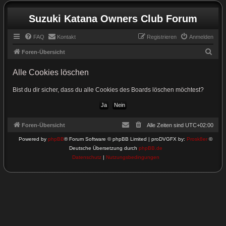
Suzuki Katana Owners Club Forum
FAQ
Kontakt
Registrieren
Anmelden
S
Foren-Übersicht
u
Alle Cookies löschen
c
h
Bist du dir sicher, dass du alle Cookies des Boards löschen möchtest?
e
Foren-Übersicht
Alle Zeiten sind
UTC+02:00
Powered by
phpBB
® Forum Software © phpBB Limited | proDVGFX by:
Prosk8er
©
Deutsche Übersetzung durch
phpBB.de
Datenschutz
|
Nutzungsbedingungen