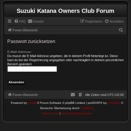
Suzuki Katana Owners Club Forum
FAQ
Kontakt
Registrieren
Anmelden
S
Foren-Übersicht
u
Passwort zurücksetzen
c
h
E-Mail-Adresse:
Du musst die E-Mail-Adresse angeben, die in deinem Profil hinterlegt ist. Diese
e
hast du bei der Registrierung angegeben oder nachträglich in deinem persönlichen
Bereich geändert.
Foren-Übersicht
Alle Zeiten sind
UTC+02:00
Powered by
phpBB
® Forum Software © phpBB Limited | proDVGFX by:
Prosk8er
©
Deutsche Übersetzung durch
phpBB.de
Datenschutz
|
Nutzungsbedingungen