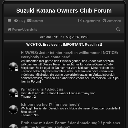
Suzuki Katana Owners Club Forum
FAQ
Kontakt
Registrieren
Anmelden
S
Foren-Übersicht
u
Aktuelle Zeit: Fr 7. Aug 2026, 19:50
c
WICHTIG: Erst lesen! / IMPORTANT: Read first!
h
HINWEIS: Jeder ist hier herzlich willkommen! NOTICE:
everybody is welcome here!
e
Wir möchten hier gerne den Hinweis geben, das Jeder hier herzlich
willkommen ist! Dieses Forum ist nicht nur für KatanaOwnersClub-
Mitglieder. Es ist egal ob Du hier nur zum Mitlesen, Mitschreiben bist,
Termine bekanntgeben möchtest oder Teile kaufen oder verkaufen
möchtest. Mitglieder, die gerne gewerblich etwas im Verkaufsbereich
anbieten wollen, müssen sich aber bitte voarb bei uns melden! Viel Spaß
hier im Forum!
Wir über uns / About us
Hier stellt sich der Katana Owners Club Germany vor
Themen:
2
Ich bin neu hier!? I´m new here!?
Wichtig! Hier ist der Bereich wo sich bitte die neuen Benutzer vorstellen!
Bitte lesen!
Themen:
395
Probleme mit dem Forum / der Anmeldung? / problems
with the forum/registration?