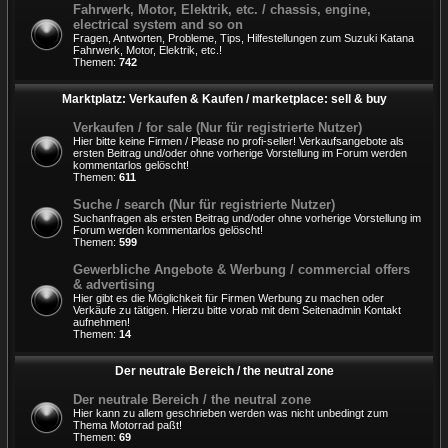
Fahrwerk, Motor, Elektrik, etc. / chassis, engine,
electrical system and so on
Fragen, Antworten, Probleme, Tips, Hilfestellungen zum Suzuki Katana
Fahrwerk, Motor, Elektrik, etc.!
Themen:
742
Marktplatz: Verkaufen & Kaufen / marketplace: sell & buy
Verkaufen / for sale (Nur für registrierte Nutzer)
Hier bitte keine Firmen / Please no profi-seller! Verkaufsangebote als
ersten Beitrag und/oder ohne vorherige Vorstellung im Forum werden
kommentarlos gelöscht!
Themen:
611
Suche / search (Nur für registrierte Nutzer)
Suchanfragen als ersten Beitrag und/oder ohne vorherige Vorstellung im
Forum werden kommentarlos gelöscht!
Themen:
599
Gewerbliche Angebote & Werbung / commercial offers
& advertising
Hier gibt es die Möglichkeit für Firmen Werbung zu machen oder
Verkäufe zu tätigen. Hierzu bitte vorab mit dem Seitenadmin Kontakt
aufnehmen!
Themen:
14
Der neutrale Bereich / the neutral zone
Der neutrale Bereich / the neutral zone
Hier kann zu allem geschrieben werden was nicht unbedingt zum
Thema Motorrad paßt!
Themen:
69