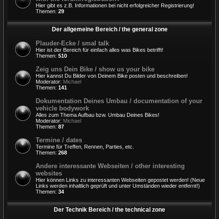
Hier gibt es z.B. Informationen bei nicht erfolgreicher Registrierung!
Themen:
29
Der allgemeine Bereich / the general zone
Plauder-Ecke / smal talk
Hier ist der Bereich für einfach alles was Bikes betrifft!
Themen:
510
Zeig uns Dein Bike / show us your bike
Hier kannst Du Bilder von Deinem Bike posten und beschreiben!
Moderator:
Michael
Themen:
141
Dokumentation Deines Umbau / documentation of your
vehicle bodywork
Alles zum Thema Aufbau bzw. Umbau Deines Bikes!
Moderator:
Michael
Themen:
87
Termine / dates
Termine für Treffen, Rennen, Parties, etc.
Themen:
268
Andere interessante Webseiten / other interesting
websites
Hier können Links zu interessanten Webseiten gepostet werden! (Neue
Links werden inhaltlich geprüft und unter Umständen wieder entfernt!)
Themen:
34
Der Technik Bereich / the technical zone