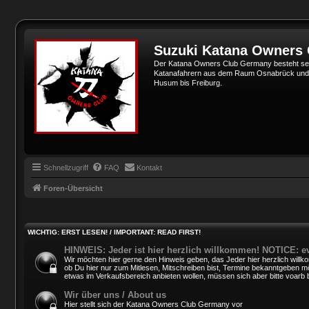
Suzuki Katana Owners
Der Katana Owners Club Germany besteht sei
Katanafahrern aus dem Raum Osnabrück und Min
Husum bis Freiburg.
Schnellzugriff
FAQ
Kontakt
Foren-Übersicht
WICHTIG: ERST LESEN! / IMPORTANT: READ FIRST!
HINWEIS: Jeder ist hier herzlich willkommen! NOTICE: e
Wir möchten hier gerne den Hinweis geben, das Jeder hier herzlich willko
ob Du hier nur zum Mitlesen, Mitschreiben bist, Termine bekanntgeben mö
etwas im Verkaufsbereich anbieten wollen, müssen sich aber bitte voarb 
Wir über uns / About us
Hier stellt sich der Katana Owners Club Germany vor