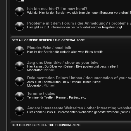
Ich bin neu hier!? I´m new here!?
Wichtig! Hier ist der Bereich wo sich bitte die neuen Benutzer vorstellen! B
Probleme mit dem Forum / der Anmeldung? / problems wi
Hier gibt es z.B. Informationen bei nicht erfolgreicher Registrierung!
DER ALLGEMEINE BEREICH / THE GENERAL ZONE
Plauder-Ecke / smal talk
Hier ist der Bereich für einfach alles was Bikes betrifft!
Zeig uns Dein Bike / show us your bike
Hier kannst Du Bilder von Deinem Bike posten und beschreiben!
Moderator:
Michael
Dokumentation Deines Umbau / documentation of your v
Alles zum Thema Aufbau bzw. Umbau Deines Bikes!
Moderator:
Michael
Termine / dates
Termine für Treffen, Rennen, Parties, etc.
Andere interessante Webseiten / other interesting websit
Hier können Links zu interessanten Webseiten gepostet werden! (Neue Lin
DER TECHNIK BEREICH / THE TECHNICAL ZONE