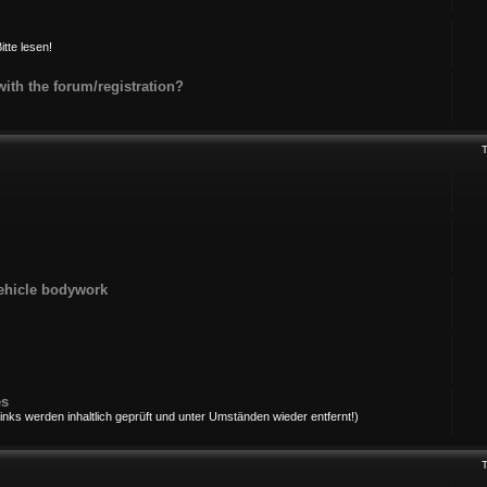
itte lesen!
th the forum/registration?
ehicle bodywork
es
ks werden inhaltlich geprüft und unter Umständen wieder entfernt!)