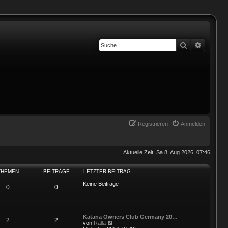
Suche
Erweiter
Registrieren
Anmelden
Aktuelle Zeit: Sa 8. Aug 2026, 07:46
THEMEN
BEITRÄGE
LETZTER BEITRAG
Keine Beiträge
0
0
Katana Owners Club Germany 20…
2
2
N
von
Ralla