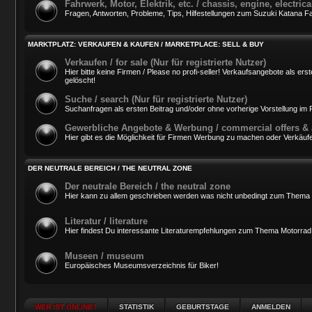
Fahrwerk, Motor, Elektrik, etc. / chassis, engine, electri
Fragen, Antworten, Probleme, Tips, Hilfestellungen zum Suzuki Katana Fah
MARKTPLATZ: VERKAUFEN & KAUFEN / MARKETPLACE: SELL & BUY
Verkaufen / for sale (Nur für registrierte Nutzer)
Hier bitte keine Firmen / Please no profi-seller! Verkaufsangebote als 
gelöscht!
Suche / search (Nur für registrierte Nutzer)
Suchanfragen als ersten Beitrag und/oder ohne vorherige Vorstellung i
Gewerbliche Angebote & Werbung / commercial offers & 
Hier gibt es die Möglichkeit für Firmen Werbung zu machen oder Verkäufe
DER NEUTRALE BEREICH / THE NEUTRAL ZONE
Der neutrale Bereich / the neutral zone
Hier kann zu allem geschrieben werden was nicht unbedingt zum Thema 
Literatur / literature
Hier findest Du interessante Literaturempfehlungen zum Thema Motorrad
Museen / museum
Europäisches Museumsverzeichnis für Biker!
WER IST ONLINE?
STATISTIK
GEBURTSTAGE
ANMELDEN