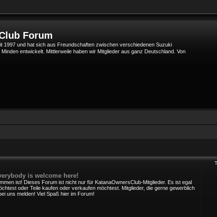
 Club Forum
t 1997 und hat sich aus Freundschaften zwischen verschiedenen Suzuki
den entwickelt. Mittlerweile haben wir Mitglieder aus ganz Deutschland. Von
verybody is welcome here!
mmen ist! Dieses Forum ist nicht nur für KatanaOwnersClub-Mitglieder. Es ist egal
chtest oder Teile kaufen oder verkaufen möchtest. Mitglieder, die gerne gewerblich
bei uns melden! Viel Spaß hier im Forum!