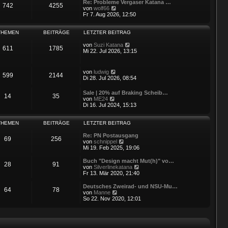
i
e
Re: Probleme Vergaser Katana …
742
4255
t
r
N
von
wolf66
r
B
e
Fr 7. Aug 2026, 12:50
a
e
u
g
i
e
t
s
THEMEN
BEITRÄGE
LETZTER BEITRAG
r
t
a
e
N
von
Suzi Katana
611
1785
g
r
e
Mi 22. Jul 2026, 13:15
B
u
e
e
i
s
N
von
ludwig
599
2144
t
t
e
Di 28. Jul 2026, 08:54
r
e
u
a
r
e
Sale | 20% auf Braking Scheib…
g
B
14
35
s
N
von
ME24
e
t
e
Di 16. Jul 2024, 15:13
i
e
u
t
r
e
r
B
s
THEMEN
BEITRÄGE
LETZTER BEITRAG
a
e
t
g
i
e
Re: PN Postausgang
69
256
t
r
N
von
schnippel
r
B
e
Mi 19. Feb 2025, 19:06
a
e
u
g
i
e
Buch "Design macht Mut(h)" vo…
28
91
t
s
N
von
Silverlinekatana
r
t
e
Fr 13. Mär 2020, 21:40
a
e
u
g
r
e
Deutsches Zweirad- und NSU-Mu…
64
78
B
s
N
von
Manne
e
t
e
So 22. Nov 2020, 12:01
i
e
u
t
r
e
r
B
s
a
e
t
g
i