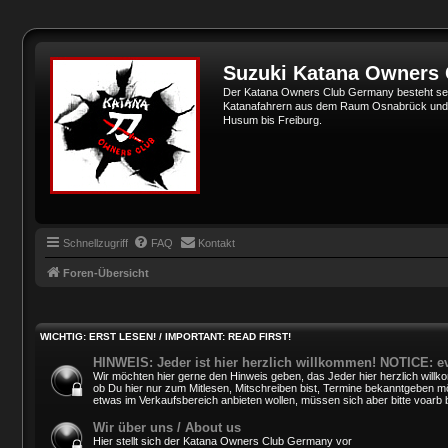
Suzuki Katana Owners
Der Katana Owners Club Germany besteht sei
Katanafahrern aus dem Raum Osnabrück und Min
Husum bis Freiburg.
Schnellzugriff
FAQ
Kontakt
Foren-Übersicht
WICHTIG: ERST LESEN! / IMPORTANT: READ FIRST!
HINWEIS: Jeder ist hier herzlich willkommen! NOTICE: e
Wir möchten hier gerne den Hinweis geben, das Jeder hier herzlich willko
ob Du hier nur zum Mitlesen, Mitschreiben bist, Termine bekanntgeben mö
etwas im Verkaufsbereich anbieten wollen, müssen sich aber bitte voarb 
Wir über uns / About us
Hier stellt sich der Katana Owners Club Germany vor