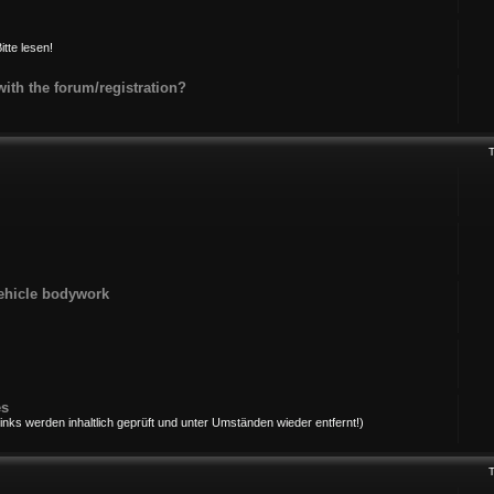
itte lesen!
th the forum/registration?
ehicle bodywork
es
ks werden inhaltlich geprüft und unter Umständen wieder entfernt!)