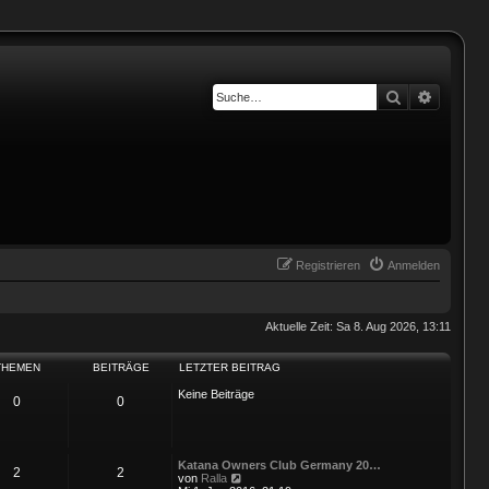
Suche
Erweiter
Registrieren
Anmelden
Aktuelle Zeit: Sa 8. Aug 2026, 13:11
THEMEN
BEITRÄGE
LETZTER BEITRAG
Keine Beiträge
0
0
Katana Owners Club Germany 20…
2
2
N
von
Ralla