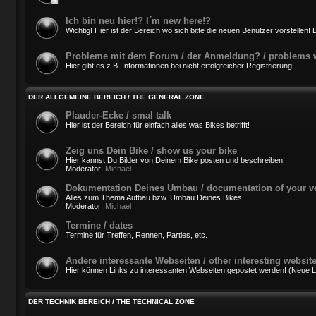
Ich bin neu hier!? I´m new here!?
Wichtig! Hier ist der Bereich wo sich bitte die neuen Benutzer vorstellen! B
Probleme mit dem Forum / der Anmeldung? / problems wi
Hier gibt es z.B. Informationen bei nicht erfolgreicher Registrierung!
DER ALLGEMEINE BEREICH / THE GENERAL ZONE
Plauder-Ecke / smal talk
Hier ist der Bereich für einfach alles was Bikes betrifft!
Zeig uns Dein Bike / show us your bike
Hier kannst Du Bilder von Deinem Bike posten und beschreiben!
Moderator:
Michael
Dokumentation Deines Umbau / documentation of your v
Alles zum Thema Aufbau bzw. Umbau Deines Bikes!
Moderator:
Michael
Termine / dates
Termine für Treffen, Rennen, Parties, etc.
Andere interessante Webseiten / other interesting websit
Hier können Links zu interessanten Webseiten gepostet werden! (Neue Lin
DER TECHNIK BEREICH / THE TECHNICAL ZONE