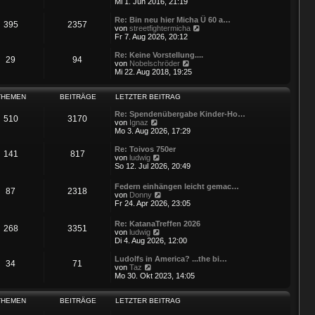
e
Mi 1. Jun 2016, 21:19
u
e
Re: Bin neu hier Micha Ü 60 a…
395
2357
s
N
von
streetfightermicha
t
e
Fr 7. Aug 2026, 20:12
e
u
r
e
Re: Keine Vorstellung....
29
94
B
s
N
von
Nobelschröder
e
t
e
Mi 22. Aug 2018, 19:25
i
e
u
t
r
e
r
B
s
THEMEN
BEITRÄGE
LETZTER BEITRAG
a
e
t
g
i
e
Re: Spendenübergabe Kinder-Ho…
510
3170
t
N
r
von
Ignaz
r
e
B
Mo 3. Aug 2026, 17:29
a
u
e
g
e
i
Re: Toivos 750er
141
817
s
t
N
von
ludwig
t
r
e
So 12. Jul 2026, 20:49
e
a
u
r
g
e
Federn einhängen leicht gemac…
B
87
2318
s
N
von
Donny
e
t
e
Fr 24. Apr 2026, 23:05
i
e
u
t
r
e
r
Re: KatanaTreffen 2026
B
268
3351
s
a
N
von
ludwig
e
t
g
e
Di 4. Aug 2026, 12:00
i
e
u
t
r
e
r
Ludolfs in America? ...the bi…
B
34
71
s
N
a
von
Taz
e
t
e
g
Mo 30. Okt 2023, 14:05
i
e
u
t
r
e
r
B
s
THEMEN
BEITRÄGE
LETZTER BEITRAG
a
e
t
g