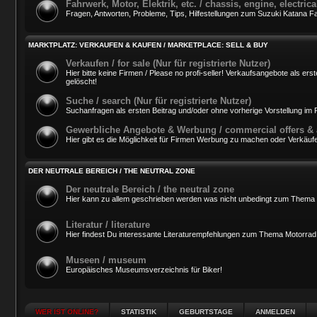
Fahrwerk, Motor, Elektrik, etc. / chassis, engine, electri
Fragen, Antworten, Probleme, Tips, Hilfestellungen zum Suzuki Katana Fah
MARKTPLATZ: VERKAUFEN & KAUFEN / MARKETPLACE: SELL & BUY
Verkaufen / for sale (Nur für registrierte Nutzer)
Hier bitte keine Firmen / Please no profi-seller! Verkaufsangebote als 
gelöscht!
Suche / search (Nur für registrierte Nutzer)
Suchanfragen als ersten Beitrag und/oder ohne vorherige Vorstellung i
Gewerbliche Angebote & Werbung / commercial offers & 
Hier gibt es die Möglichkeit für Firmen Werbung zu machen oder Verkäufe
DER NEUTRALE BEREICH / THE NEUTRAL ZONE
Der neutrale Bereich / the neutral zone
Hier kann zu allem geschrieben werden was nicht unbedingt zum Thema 
Literatur / literature
Hier findest Du interessante Literaturempfehlungen zum Thema Motorrad
Museen / museum
Europäisches Museumsverzeichnis für Biker!
WER IST ONLINE?
STATISTIK
GEBURTSTAGE
ANMELDEN