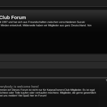
 Club Forum
t 1997 und hat sich aus Freundschaften zwischen verschiedenen Suzuki
den entwickelt. Mittlerweile haben wir Mitglieder aus ganz Deutschland. Von
verybody is welcome here!
mmen ist! Dieses Forum ist nicht nur für KatanaOwnersClub-Mitglieder. Es ist egal
chtest oder Teile kaufen oder verkaufen möchtest. Mitglieder, die gerne gewerblich
bei uns melden! Viel Spaß hier im Forum!