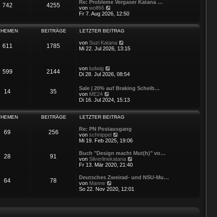
i
e
Re: Probleme Vergaser Katana …
742
4255
t
r
N
von
wolf66
r
B
e
Fr 7. Aug 2026, 12:50
a
e
u
g
i
e
t
s
THEMEN
BEITRÄGE
LETZTER BEITRAG
r
t
a
e
N
von
Suzi Katana
611
1785
g
r
e
Mi 22. Jul 2026, 13:15
B
u
e
e
i
s
N
von
ludwig
599
2144
t
t
e
Di 28. Jul 2026, 08:54
r
e
u
a
r
e
Sale | 20% auf Braking Scheib…
g
B
14
35
s
N
von
ME24
e
t
e
Di 16. Jul 2024, 15:13
i
e
u
t
r
e
r
B
s
THEMEN
BEITRÄGE
LETZTER BEITRAG
a
e
t
g
i
e
Re: PN Postausgang
69
256
t
r
N
von
schnippel
r
B
e
Mi 19. Feb 2025, 19:06
a
e
u
g
i
e
Buch "Design macht Mut(h)" vo…
28
91
t
s
N
von
Silverlinekatana
r
t
e
Fr 13. Mär 2020, 21:40
a
e
u
g
r
e
Deutsches Zweirad- und NSU-Mu…
64
78
B
s
N
von
Manne
e
t
e
So 22. Nov 2020, 12:01
i
e
u
t
r
e
r
B
s
a
e
t
g
i