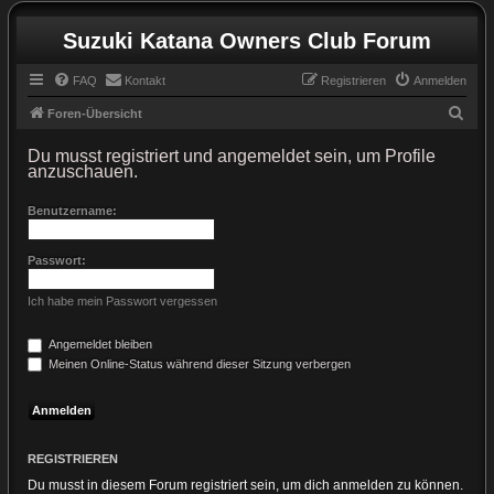
Suzuki Katana Owners Club Forum
FAQ
Kontakt
Registrieren
Anmelden
S
Foren-Übersicht
u
Du musst registriert und angemeldet sein, um Profile
c
anzuschauen.
h
Benutzername:
e
Passwort:
Ich habe mein Passwort vergessen
Angemeldet bleiben
Meinen Online-Status während dieser Sitzung verbergen
REGISTRIEREN
Du musst in diesem Forum registriert sein, um dich anmelden zu können.