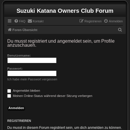
Suzuki Katana Owners Club Forum
FAQ
Kontakt
Registrieren
Anmelden
S
Foren-Übersicht
u
Du musst registriert und angemeldet sein, um Profile
c
anzuschauen.
h
Benutzername:
e
Passwort:
Ich habe mein Passwort vergessen
Angemeldet bleiben
Meinen Online-Status während dieser Sitzung verbergen
REGISTRIEREN
Du musst in diesem Forum registriert sein, um dich anmelden zu können.