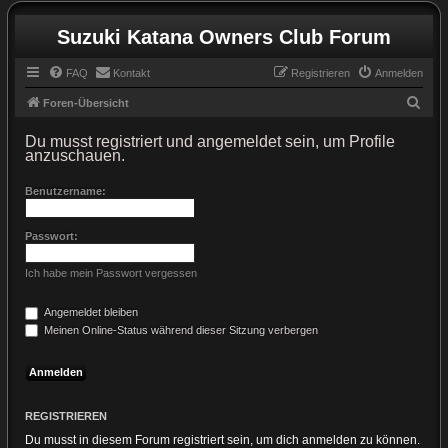
Suzuki Katana Owners Club Forum
FAQ
Kontakt
Registrieren
Anmelden
S
Foren-Übersicht
u
Du musst registriert und angemeldet sein, um Profile
c
anzuschauen.
h
Benutzername:
e
Passwort:
Ich habe mein Passwort vergessen
Angemeldet bleiben
Meinen Online-Status während dieser Sitzung verbergen
REGISTRIEREN
Du musst in diesem Forum registriert sein, um dich anmelden zu können.