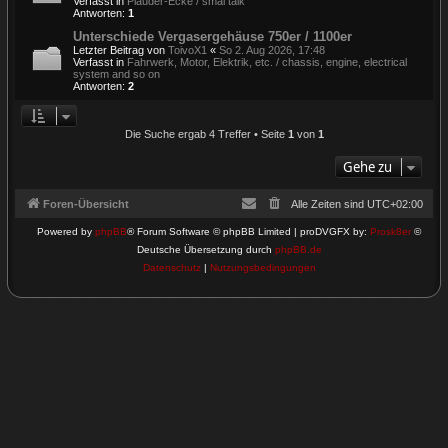
Verfasst in
Plauder-Ecke / smal talk
Antworten:
1
Unterschiede Vergasergehäuse 750er / 1100er
Letzter Beitrag von
ToivoX1
«
So 2. Aug 2026, 17:48
Verfasst in
Fahrwerk, Motor, Elektrik, etc. / chassis, engine, electrical
system and so on
Antworten:
2
Die Suche ergab 4 Treffer • Seite
1
von
1
Gehe zu
Foren-Übersicht
Alle Zeiten sind
UTC+02:00
Powered by
phpBB
® Forum Software © phpBB Limited | proDVGFX by:
Prosk8er
©
Deutsche Übersetzung durch
phpBB.de
Datenschutz
|
Nutzungsbedingungen