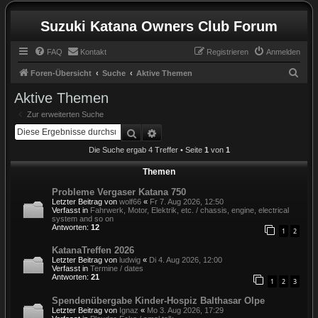
Suzuki Katana Owners Club Forum
FAQ
Kontakt
Registrieren
Anmelden
S
Foren-Übersicht
Suche
Aktive Themen
u
Aktive Themen
c
Zur erweiterten Suche
h
Suche
Erweiterte Suche
e
Die Suche ergab 4 Treffer • Seite
1
von
1
Themen
Probleme Vergaser Katana 750
Letzter Beitrag von
wolf66
«
Fr 7. Aug 2026, 12:50
Verfasst in
Fahrwerk, Motor, Elektrik, etc. / chassis, engine, electrical
system and so on
Antworten:
12
1
2
KatanaTreffen 2026
Letzter Beitrag von
ludwig
«
Di 4. Aug 2026, 12:00
Verfasst in
Termine / dates
Antworten:
21
1
2
3
Spendenübergabe Kinder-Hospiz Balthasar Olpe
Letzter Beitrag von
Ignaz
«
Mo 3. Aug 2026, 17:29