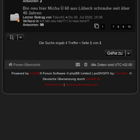
Antworten:
2
Bin neu hier Micha Ü 60 aus Lübeck schraube seit über
40 Jahren
Letzter Beitrag von
ToivoX1
«
Do 30. Jul 2026, 19:36
Verfasst in
Ich bin neu hier!? I´m new here!?
Antworten:
98
1
7
8
9
10
…
Die Suche ergab 4 Treffer • Seite
1
von
1
Gehe zu
Foren-Übersicht
Alle Zeiten sind
UTC+02:00
Powered by
phpBB
® Forum Software © phpBB Limited | proDVGFX by:
Prosk8er
©
Deutsche Übersetzung durch
phpBB.de
Datenschutz
|
Nutzungsbedingungen