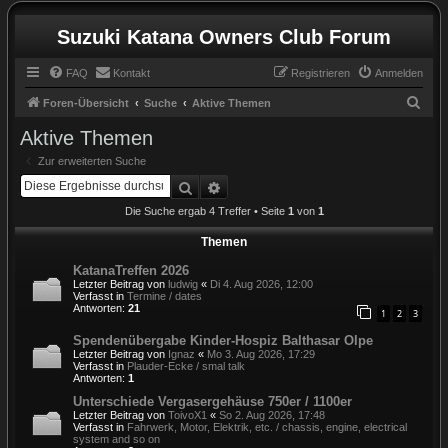
Suzuki Katana Owners Club Forum
FAQ
Kontakt
Registrieren
Anmelden
S
Foren-Übersicht
Suche
Aktive Themen
u
Aktive Themen
c
Zur erweiterten Suche
h
Suche
Erweiterte Suche
e
Die Suche ergab 4 Treffer • Seite
1
von
1
Themen
KatanaTreffen 2026
Letzter Beitrag von
ludwig
«
Di 4. Aug 2026, 12:00
Verfasst in
Termine / dates
Antworten:
21
1
2
3
Spendenübergabe Kinder-Hospiz Balthasar Olpe
Letzter Beitrag von
Ignaz
«
Mo 3. Aug 2026, 17:29
Verfasst in
Plauder-Ecke / smal talk
Antworten:
1
Unterschiede Vergasergehäuse 750er / 1100er
Letzter Beitrag von
ToivoX1
«
So 2. Aug 2026, 17:48
Verfasst in
Fahrwerk, Motor, Elektrik, etc. / chassis, engine, electrical
system and so on