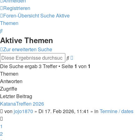
Anmelden
Registrieren
Foren-Übersicht
Suche
Aktive
Themen
Suche
Aktive Themen
Zur erweiterten Suche
Erweiterte
Suche
Suche
Die Suche ergab 3 Treffer • Seite
1
von
1
Themen
Antworten
Zugriffe
Letzter Beitrag
KatanaTreffen 2026
von
jojo1870
»
Di 17. Feb 2026, 11:41
» in
Termine / dates
1
2