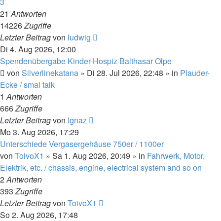
3
21
Antworten
14226
Zugriffe
Letzter Beitrag
von
ludwig
Di 4. Aug 2026, 12:00
Spendenübergabe Kinder-Hospiz Balthasar Olpe
von
Silverlinekatana
»
Di 28. Jul 2026, 22:48
» in
Plauder-
Ecke / smal talk
1
Antworten
666
Zugriffe
Letzter Beitrag
von
Ignaz
Mo 3. Aug 2026, 17:29
Unterschiede Vergasergehäuse 750er / 1100er
von
ToivoX1
»
Sa 1. Aug 2026, 20:49
» in
Fahrwerk, Motor,
Elektrik, etc. / chassis, engine, electrical system and so on
2
Antworten
393
Zugriffe
Letzter Beitrag
von
ToivoX1
So 2. Aug 2026, 17:48