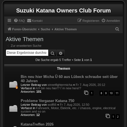
Suzuki Katana Owners Club Forum
FAQ
Kontakt
Registrieren
Anmelden
S
Foren-Übersicht
Suche
Aktive Themen
u
Aktive Themen
c
Zur erweiterten Suche
h
Suche
Erweiterte Suche
e
Die Suche ergab 5 Treffer • Seite
1
von
1
Themen
Bin neu hier Micha Ü 60 aus Lübeck schraube seit über
40 Jahren
Letzter Beitrag von
streetfightermicha
«
Fr 7. Aug 2026, 20:12
Verfasst in
Ich bin neu hier!? I´m new here!?
Antworten:
101
1
8
9
10
11
…
Probleme Vergaser Katana 750
Letzter Beitrag von
wolf66
«
Fr 7. Aug 2026, 12:50
Verfasst in
Fahrwerk, Motor, Elektrik, etc. / chassis, engine, electrical
system and so on
Antworten:
12
1
2
KatanaTreffen 2026