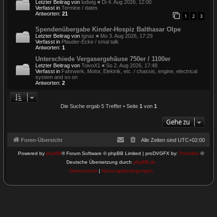
Letzter Beitrag von
ludwig
«
Di 4. Aug 2026, 12:00
Verfasst in
Termine / dates
Antworten:
21
1
2
3
Spendenübergabe Kinder-Hospiz Balthasar Olpe
Letzter Beitrag von
Ignaz
«
Mo 3. Aug 2026, 17:29
Verfasst in
Plauder-Ecke / smal talk
Antworten:
1
Unterschiede Vergasergehäuse 750er / 1100er
Letzter Beitrag von
ToivoX1
«
So 2. Aug 2026, 17:48
Verfasst in
Fahrwerk, Motor, Elektrik, etc. / chassis, engine, electrical
system and so on
Antworten:
2
Die Suche ergab 5 Treffer • Seite
1
von
1
Gehe zu
Foren-Übersicht
Alle Zeiten sind
UTC+02:00
Powered by
phpBB
® Forum Software © phpBB Limited | proDVGFX by:
Prosk8er
©
Deutsche Übersetzung durch
phpBB.de
Datenschutz
|
Nutzungsbedingungen