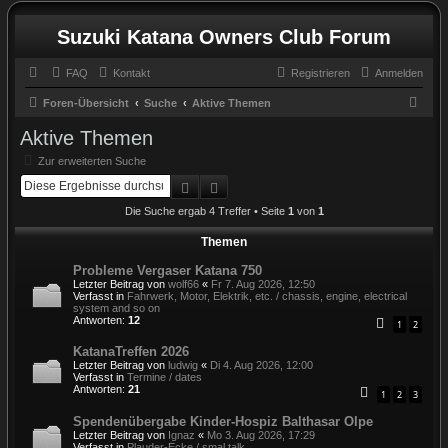
Suzuki Katana Owners Club Forum
FAQ
Kontakt
Registrieren
Anmelden
S
Foren-Übersicht
Suche
Aktive Themen
u
Aktive Themen
c
Zur erweiterten Suche
h
Suche
Erweiterte Suche
e
Die Suche ergab 4 Treffer • Seite
1
von
1
Themen
Probleme Vergaser Katana 750
Letzter Beitrag von
wolf66
«
Fr 7. Aug 2026, 12:50
Verfasst in
Fahrwerk, Motor, Elektrik, etc. / chassis, engine, electrical
system and so on
Antworten:
12
1
2
KatanaTreffen 2026
Letzter Beitrag von
ludwig
«
Di 4. Aug 2026, 12:00
Verfasst in
Termine / dates
Antworten:
21
1
2
3
Spendenübergabe Kinder-Hospiz Balthasar Olpe
Letzter Beitrag von
Ignaz
«
Mo 3. Aug 2026, 17:29
Verfasst in
Plauder-Ecke / smal talk