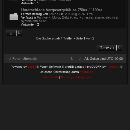
Antworten:
1
Unterschiede Vergasergehäuse 750er / 1100er
Letzter Beitrag von
ToivoX1
«
So 2. Aug 2026, 17:48
Verfasst in
Fahrwerk, Motor, Elektrik, etc. / chassis, engine, electrical
system and so on
Antworten:
2
Die Suche ergab 4 Treffer • Seite
1
von
1
Gehe zu
Foren-Übersicht
Alle Zeiten sind
UTC+02:00
Powered by
phpBB
® Forum Software © phpBB Limited | proDVGFX by:
Prosk8er
©
Deutsche Übersetzung durch
phpBB.de
Datenschutz
|
Nutzungsbedingungen