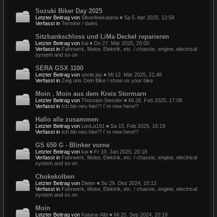
Suzuki Biker Day 2025
Letzter Beitrag von
Silverlinekatana
«
Sa 5. Apr 2025, 12:58
Verfasst in
Termine / dates
Sitzbankschloss und LiMa Deckel reparieren
Letzter Beitrag von
kai
«
Do 27. Mär 2025, 20:00
Verfasst in
Fahrwerk, Motor, Elektrik, etc. / chassis, engine, electrical
system and so on
SERA GSX 1100
Letzter Beitrag von
uncle.jay
«
Mi 12. Mär 2025, 21:48
Verfasst in
Zeig uns Dein Bike / show us your bike
Moin , Moin aus dem Kreis Stormarn
Letzter Beitrag von
Thorsten Stender
«
Mi 26. Feb 2025, 17:08
Verfasst in
Ich bin neu hier!? I´m new here!?
Hallo alle zusammen
Letzter Beitrag von
LeoLa191
«
Sa 15. Feb 2025, 16:19
Verfasst in
Ich bin neu hier!? I´m new here!?
GS 650 G - Blinker vorne
Letzter Beitrag von
kai
«
Fr 10. Jan 2025, 20:18
Verfasst in
Fahrwerk, Motor, Elektrik, etc. / chassis, engine, electrical
system and so on
Chokekolben
Letzter Beitrag von
Dieter
«
So 29. Dez 2024, 15:12
Verfasst in
Fahrwerk, Motor, Elektrik, etc. / chassis, engine, electrical
system and so on
Moin
Letzter Beitrag von
Katana-Albi
«
Mi 25. Sep 2024, 20:18