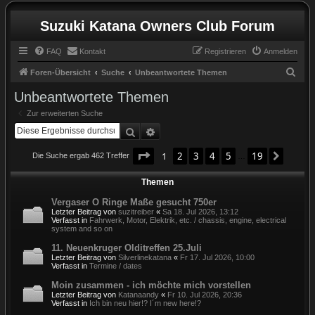
Suzuki Katana Owners Club Forum
FAQ
Kontakt
Registrieren
Anmelden
S
Foren-Übersicht
Suche
Unbeantwortete Themen
u
Unbeantwortete Themen
c
Zur erweiterten Suche
h
Suche
Erweiterte Suche
e
Seite
1
von
19
1
2
3
4
5
19
Nächst
Die Suche ergab 462 Treffer
…
Themen
Vergaser O Ringe Maße gesucht 750er
Letzter Beitrag von
suzitreiber
«
Sa 18. Jul 2026, 13:12
Verfasst in
Fahrwerk, Motor, Elektrik, etc. / chassis, engine, electrical
system and so on
11. Neuenkruger Olditreffen 25.Juli
Letzter Beitrag von
Silverlinekatana
«
Fr 17. Jul 2026, 10:00
Verfasst in
Termine / dates
Moin zusammen - ich möchte mich vorstellen
Letzter Beitrag von
Katanaandy
«
Fr 10. Jul 2026, 20:36
Verfasst in
Ich bin neu hier!? I´m new here!?