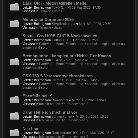
1.Mai Oldi - Motorradtreffen Melle
Letzter Beitrag von
ToivoX1
«
Mi 29. Apr 2026, 17:35
Verfasst in
Termine / dates
Motorräder Dortmund 2026
Letzter Beitrag von
Silverlinekatana
«
Mi 4. Mär 2026, 20:30
Verfasst in
Termine / dates
Suzuki Gsx1100E GU71B Nockenwellen
Letzter Beitrag von
Huftun
«
Di 2. Dez 2025, 07:59
Verfasst in
Fahrwerk, Motor, Elektrik, etc. / chassis, engine, electrical
system and so on
Bremspumpe , komplett mit Hebel 11er Katana
Letzter Beitrag von
GSX81
«
Sa 1. Nov 2025, 21:30
Verfasst in
Fahrwerk, Motor, Elektrik, etc. / chassis, engine, electrical
system and so on
GSX 750 S Vergaser synchronisieren
Letzter Beitrag von
Dieter
«
Sa 11. Okt 2025, 14:25
Verfasst in
Fahrwerk, Motor, Elektrik, etc. / chassis, engine, electrical
system and so on
Ebenfalls neu :)
Letzter Beitrag von
Brandon99
«
Mi 27. Aug 2025, 09:49
Verfasst in
Ich bin neu hier!? I´m new here!?
Dann stelle ich mich mal vor
Letzter Beitrag von
schneckchen
«
Mi 23. Jul 2025, 18:56
Verfasst in
Ich bin neu hier!? I´m new here!?
Neu hier
Letzter Beitrag von
RedLiberator1992
«
Fr 9. Mai 2025, 05:47
Verfasst in
Ich bin neu hier!? I´m new here!?