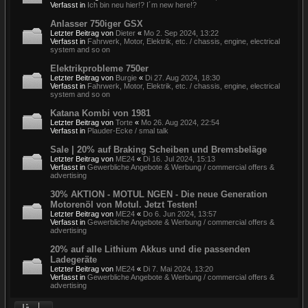
Verfasst in
Ich bin neu hier!? I´m new here!?
Anlasser 750iger GSX
Letzter Beitrag von
Dieter
«
Mo 2. Sep 2024, 13:22
Verfasst in
Fahrwerk, Motor, Elektrik, etc. / chassis, engine, electrical
system and so on
Elektrikprobleme 750er
Letzter Beitrag von
Burgie
«
Di 27. Aug 2024, 18:30
Verfasst in
Fahrwerk, Motor, Elektrik, etc. / chassis, engine, electrical
system and so on
Katana Kombi von 1981
Letzter Beitrag von
Torte
«
Mo 26. Aug 2024, 22:54
Verfasst in
Plauder-Ecke / smal talk
Sale | 20% auf Braking Scheiben und Bremsbeläge
Letzter Beitrag von
ME24
«
Di 16. Jul 2024, 15:13
Verfasst in
Gewerbliche Angebote & Werbung / commercial offers &
advertising
30% AKTION - MOTUL NGEN - Die neue Generation
Motorenöl von Motul. Jetzt Testen!
Letzter Beitrag von
ME24
«
Do 6. Jun 2024, 13:57
Verfasst in
Gewerbliche Angebote & Werbung / commercial offers &
advertising
20% auf alle Lithium Akkus und die passenden
Ladegeräte
Letzter Beitrag von
ME24
«
Di 7. Mai 2024, 13:20
Verfasst in
Gewerbliche Angebote & Werbung / commercial offers &
advertising