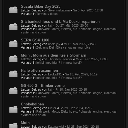
Suzuki Biker Day 2025
Letzter Beitrag von
Silverlinekatana
«
Sa 5. Apr 2025, 12:58
Verfasst in
Termine / dates
Sitzbankschloss und LiMa Deckel reparieren
Letzter Beitrag von
kai
«
Do 27. Mär 2025, 20:00
Verfasst in
Fahrwerk, Motor, Elektrik, etc. / chassis, engine, electrical
system and so on
SERA GSX 1100
Letzter Beitrag von
uncle.jay
«
Mi 12. Mär 2025, 21:48
Verfasst in
Zeig uns Dein Bike / show us your bike
Moin , Moin aus dem Kreis Stormarn
Letzter Beitrag von
Thorsten Stender
«
Mi 26. Feb 2025, 17:08
Verfasst in
Ich bin neu hier!? I´m new here!?
Hallo alle zusammen
Letzter Beitrag von
LeoLa191
«
Sa 15. Feb 2025, 16:19
Verfasst in
Ich bin neu hier!? I´m new here!?
GS 650 G - Blinker vorne
Letzter Beitrag von
kai
«
Fr 10. Jan 2025, 20:18
Verfasst in
Fahrwerk, Motor, Elektrik, etc. / chassis, engine, electrical
system and so on
Chokekolben
Letzter Beitrag von
Dieter
«
So 29. Dez 2024, 15:12
Verfasst in
Fahrwerk, Motor, Elektrik, etc. / chassis, engine, electrical
system and so on
Moin
Letzter Beitrag von
Katana-Albi
«
Mi 25. Sep 2024, 20:18