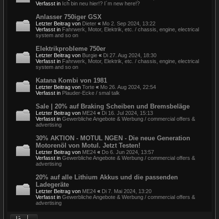
Verfasst in
Ich bin neu hier!? I´m new here!?
Anlasser 750iger GSX
Letzter Beitrag von
Dieter
«
Mo 2. Sep 2024, 13:22
Verfasst in
Fahrwerk, Motor, Elektrik, etc. / chassis, engine, electrical
system and so on
Elektrikprobleme 750er
Letzter Beitrag von
Burgie
«
Di 27. Aug 2024, 18:30
Verfasst in
Fahrwerk, Motor, Elektrik, etc. / chassis, engine, electrical
system and so on
Katana Kombi von 1981
Letzter Beitrag von
Torte
«
Mo 26. Aug 2024, 22:54
Verfasst in
Plauder-Ecke / smal talk
Sale | 20% auf Braking Scheiben und Bremsbeläge
Letzter Beitrag von
ME24
«
Di 16. Jul 2024, 15:13
Verfasst in
Gewerbliche Angebote & Werbung / commercial offers &
advertising
30% AKTION - MOTUL NGEN - Die neue Generation
Motorenöl von Motul. Jetzt Testen!
Letzter Beitrag von
ME24
«
Do 6. Jun 2024, 13:57
Verfasst in
Gewerbliche Angebote & Werbung / commercial offers &
advertising
20% auf alle Lithium Akkus und die passenden
Ladegeräte
Letzter Beitrag von
ME24
«
Di 7. Mai 2024, 13:20
Verfasst in
Gewerbliche Angebote & Werbung / commercial offers &
advertising