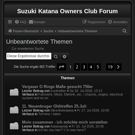
Suzuki Katana Owners Club Forum
FAQ
Kontakt
Registrieren
Anmelden
S
Foren-Übersicht
Suche
Unbeantwortete Themen
u
Unbeantwortete Themen
c
Zur erweiterten Suche
h
Suche
Erweiterte Suche
e
Seite
1
von
19
1
2
3
4
5
19
Nächst
Die Suche ergab 462 Treffer
…
Themen
Vergaser O Ringe Maße gesucht 750er
Letzter Beitrag von
suzitreiber
«
Sa 18. Jul 2026, 13:12
Verfasst in
Fahrwerk, Motor, Elektrik, etc. / chassis, engine, electrical
system and so on
11. Neuenkruger Olditreffen 25.Juli
Letzter Beitrag von
Silverlinekatana
«
Fr 17. Jul 2026, 10:00
Verfasst in
Termine / dates
Moin zusammen - ich möchte mich vorstellen
Letzter Beitrag von
Katanaandy
«
Fr 10. Jul 2026, 20:36
Verfasst in
Ich bin neu hier!? I´m new here!?