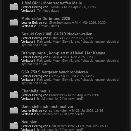
1.Mai Oldi - Motorradtreffen Melle
Letzter Beitrag von
ToivoX1
«
Mi 29. Apr 2026, 17:35
Verfasst in
Termine / dates
Motorräder Dortmund 2026
Letzter Beitrag von
Silverlinekatana
«
Mi 4. Mär 2026, 20:30
Verfasst in
Termine / dates
Suzuki Gsx1100E GU71B Nockenwellen
Letzter Beitrag von
Huftun
«
Di 2. Dez 2025, 07:59
Verfasst in
Fahrwerk, Motor, Elektrik, etc. / chassis, engine, electrical
system and so on
Bremspumpe , komplett mit Hebel 11er Katana
Letzter Beitrag von
GSX81
«
Sa 1. Nov 2025, 21:30
Verfasst in
Fahrwerk, Motor, Elektrik, etc. / chassis, engine, electrical
system and so on
GSX 750 S Vergaser synchronisieren
Letzter Beitrag von
Dieter
«
Sa 11. Okt 2025, 14:25
Verfasst in
Fahrwerk, Motor, Elektrik, etc. / chassis, engine, electrical
system and so on
Ebenfalls neu :)
Letzter Beitrag von
Brandon99
«
Mi 27. Aug 2025, 09:49
Verfasst in
Ich bin neu hier!? I´m new here!?
Dann stelle ich mich mal vor
Letzter Beitrag von
schneckchen
«
Mi 23. Jul 2025, 18:56
Verfasst in
Ich bin neu hier!? I´m new here!?
Neu hier
Letzter Beitrag von
RedLiberator1992
«
Fr 9. Mai 2025, 05:47
Verfasst in
Ich bin neu hier!? I´m new here!?