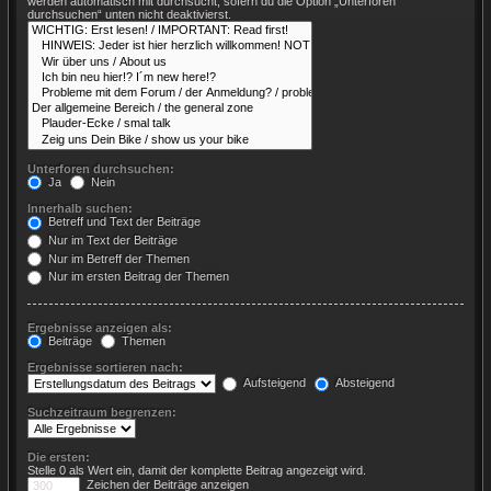
werden automatisch mit durchsucht, sofern du die Option „Unterforen
durchsuchen“ unten nicht deaktivierst.
Unterforen durchsuchen:
Ja
Nein
Innerhalb suchen:
Betreff und Text der Beiträge
Nur im Text der Beiträge
Nur im Betreff der Themen
Nur im ersten Beitrag der Themen
Ergebnisse anzeigen als:
Beiträge
Themen
Ergebnisse sortieren nach:
Aufsteigend
Absteigend
Suchzeitraum begrenzen:
Die ersten:
Stelle 0 als Wert ein, damit der komplette Beitrag angezeigt wird.
Zeichen der Beiträge anzeigen