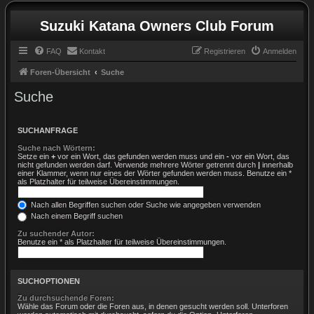
Suzuki Katana Owners Club Forum
FAQ
Kontakt
Registrieren
Anmelden
Foren-Übersicht
Suche
Suche
SUCHANFRAGE
Suche nach Wörtern:
Setze ein
+
vor ein Wort, das gefunden werden muss und ein
-
vor ein Wort, das
nicht gefunden werden darf. Verwende mehrere Wörter getrennt durch
|
innerhalb
einer Klammer, wenn nur eines der Wörter gefunden werden muss. Benutze ein *
als Platzhalter für teilweise Übereinstimmungen.
Nach allen Begriffen suchen oder Suche wie angegeben verwenden
Nach einem Begriff suchen
Zu suchender Autor:
Benutze ein * als Platzhalter für teilweise Übereinstimmungen.
SUCHOPTIONEN
Zu durchsuchende Foren:
Wähle das Forum oder die Foren aus, in denen gesucht werden soll. Unterforen