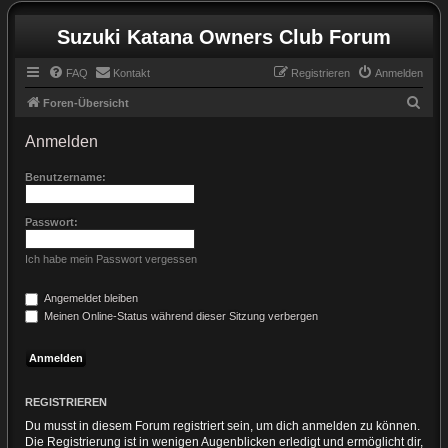
Suzuki Katana Owners Club Forum
FAQ
Kontakt
Registrieren
Anmelden
S
Foren-Übersicht
u
Anmelden
c
h
Benutzername:
e
Passwort:
Ich habe mein Passwort vergessen
Angemeldet bleiben
Meinen Online-Status während dieser Sitzung verbergen
REGISTRIEREN
Du musst in diesem Forum registriert sein, um dich anmelden zu können.
Die Registrierung ist in wenigen Augenblicken erledigt und ermöglicht dir,