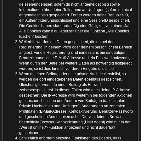
gelesen/ungelesen; sofern du nicht angemeldet bist) sowie
Informationen über deine Teilnahme an Umfragen (sofern du nicht
angemeldet bist) gespeichert. Ferner werden deine Benutzer-ID,
ein Authentifizierungsschlüssel und eine Session-ID gespeichert.
Die Cookies haben standardmäßig eine Gültigkeit von einem Jahr.
Alle Cookies kannst du jederzeit über die Funktion „Alle Cookies
löschen“ löschen.
Weiterhin werden die Daten gespeichert, die du bei der
Registrierung, in deinem Profil oder deinem persönlichem Bereich
angibst. Für die Registrierung sind mindestens ein eindeutiger
Benutzername, eine E-Mail-Adresse und ein Passwort notwendig.
Wenn durch den Betreiber weitere Daten als notwendig festgelegt
wurden, so ist dies für dich vor deren Eingabe ersichtlich.
Wenn du einen Beitrag oder eine private Nachricht erstellst, so
werden die dort eingegebenen Daten ebenfalls gespeichert.
Gleiches gilt, wenn du einen Beitrag als Entwurf
zwischenspeicherst. In diesen Fällen wird auch deine IP-Adresse
gespeichert. Die IP-Adresse wird weiterhin bei folgenden Aktionen
gespeichert: Löschen und Ändern von Beiträgen (dazu zählen
Private Nachrichten und Umfragen), Änderungen an zentralen
Profildaten (E-Mail-Adresse, Kontoaktivierung, Benutzer-Passwort)
und gescheiterte Anmeldeversuche. Die von deinem Browser
übermittelte Browser-Kennzeichnung (User Agent) wird nur in der
„Wer ist online?“-Funktion angezeigt und nicht dauerhaft
gespeichert.
Schließlich erfordern einzelne Funktionen des Boards, dass