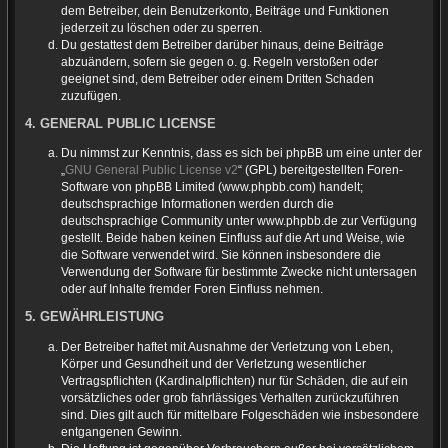
dem Betreiber, dein Benutzerkonto, Beiträge und Funktionen
jederzeit zu löschen oder zu sperren.
Du gestattest dem Betreiber darüber hinaus, deine Beiträge
abzuändern, sofern sie gegen o. g. Regeln verstoßen oder
geeignet sind, dem Betreiber oder einem Dritten Schaden
zuzufügen.
4. GENERAL PUBLIC LICENSE
Du nimmst zur Kenntnis, dass es sich bei phpBB um eine unter der
„
GNU General Public License v2
“ (GPL) bereitgestellten Foren-
Software von phpBB Limited (www.phpbb.com) handelt;
deutschsprachige Informationen werden durch die
deutschsprachige Community unter www.phpbb.de zur Verfügung
gestellt. Beide haben keinen Einfluss auf die Art und Weise, wie
die Software verwendet wird. Sie können insbesondere die
Verwendung der Software für bestimmte Zwecke nicht untersagen
oder auf Inhalte fremder Foren Einfluss nehmen.
5. GEWÄHRLEISTUNG
Der Betreiber haftet mit Ausnahme der Verletzung von Leben,
Körper und Gesundheit und der Verletzung wesentlicher
Vertragspflichten (Kardinalpflichten) nur für Schäden, die auf ein
vorsätzliches oder grob fahrlässiges Verhalten zurückzuführen
sind. Dies gilt auch für mittelbare Folgeschäden wie insbesondere
entgangenen Gewinn.