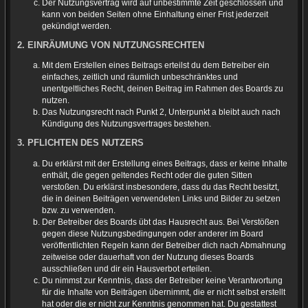
Der Nutzungsvertrag wird auf unbestimmte Zeit geschlossen und
kann von beiden Seiten ohne Einhaltung einer Frist jederzeit
gekündigt werden.
2. EINRÄUMUNG VON NUTZUNGSRECHTEN
Mit dem Erstellen eines Beitrags erteilst du dem Betreiber ein
einfaches, zeitlich und räumlich unbeschränktes und
unentgeltliches Recht, deinen Beitrag im Rahmen des Boards zu
nutzen.
Das Nutzungsrecht nach Punkt 2, Unterpunkt a bleibt auch nach
Kündigung des Nutzungsvertrages bestehen.
3. PFLICHTEN DES NUTZERS
Du erklärst mit der Erstellung eines Beitrags, dass er keine Inhalte
enthält, die gegen geltendes Recht oder die guten Sitten
verstoßen. Du erklärst insbesondere, dass du das Recht besitzt,
die in deinen Beiträgen verwendeten Links und Bilder zu setzen
bzw. zu verwenden.
Der Betreiber des Boards übt das Hausrecht aus. Bei Verstößen
gegen diese Nutzungsbedingungen oder anderer im Board
veröffentlichten Regeln kann der Betreiber dich nach Abmahnung
zeitweise oder dauerhaft von der Nutzung dieses Boards
ausschließen und dir ein Hausverbot erteilen.
Du nimmst zur Kenntnis, dass der Betreiber keine Verantwortung
für die Inhalte von Beiträgen übernimmt, die er nicht selbst erstellt
hat oder die er nicht zur Kenntnis genommen hat. Du gestattest