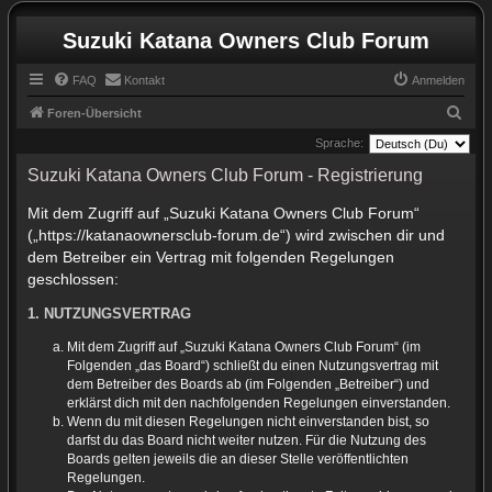
Suzuki Katana Owners Club Forum
FAQ
Kontakt
Anmelden
S
Foren-Übersicht
u
Sprache:
c
Suzuki Katana Owners Club Forum - Registrierung
h
Mit dem Zugriff auf „Suzuki Katana Owners Club Forum“
e
(„https://katanaownersclub-forum.de“) wird zwischen dir und
dem Betreiber ein Vertrag mit folgenden Regelungen
geschlossen:
1. NUTZUNGSVERTRAG
Mit dem Zugriff auf „Suzuki Katana Owners Club Forum“ (im
Folgenden „das Board“) schließt du einen Nutzungsvertrag mit
dem Betreiber des Boards ab (im Folgenden „Betreiber“) und
erklärst dich mit den nachfolgenden Regelungen einverstanden.
Wenn du mit diesen Regelungen nicht einverstanden bist, so
darfst du das Board nicht weiter nutzen. Für die Nutzung des
Boards gelten jeweils die an dieser Stelle veröffentlichten
Regelungen.