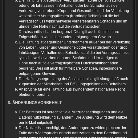
Die Haftung ist gegenüber Verbrauchern außer bei vorsätzlichem
oder grob fahrlässigem Verhalten oder bei Schäden aus der
Verletzung von Leben, Körper und Gesundheit und der Verletzung
wesentlicher Vertragspflichten (Kardinalpflichten) auf die bei
Vertragsschluss typischerweise vorhersehbaren Schäden und im
übrigen der Höhe nach auf die vertragstypischen
Durchschnittsschäden begrenzt. Dies gilt auch für mittelbare
Folgeschäden wie insbesondere entgangenen Gewinn.
Die Haftung ist gegenüber Unternehmern außer bei der Verletzung
von Leben, Körper und Gesundheit oder vorsätzlichem oder grob
fahrlässigem Verhalten des Betreibers auf die bei Vertragsschluss
typischerweise vorhersehbaren Schäden und im Übrigen der
Höhe nach auf die vertragstypischen Durchschnittsschäden
begrenzt. Dies gilt auch für mittelbare Schäden, insbesondere
entgangenen Gewinn.
Die Haftungsbegrenzung der Absätze a bis c gilt sinngemäß auch
zugunsten der Mitarbeiter und Erfüllungsgehilfen des Betreibers.
Ansprüche für eine Haftung aus zwingendem nationalem Recht
bleiben unberührt.
6. ÄNDERUNGSVORBEHALT
Der Betreiber ist berechtigt, die Nutzungsbedingungen und die
Datenschutzerklärung zu ändern. Die Änderung wird dem Nutzer
per E-Mail mitgeteilt.
Der Nutzer ist berechtigt, den Änderungen zu widersprechen. Im
Falle des Widerspruchs erlischt das zwischen dem Betreiber und