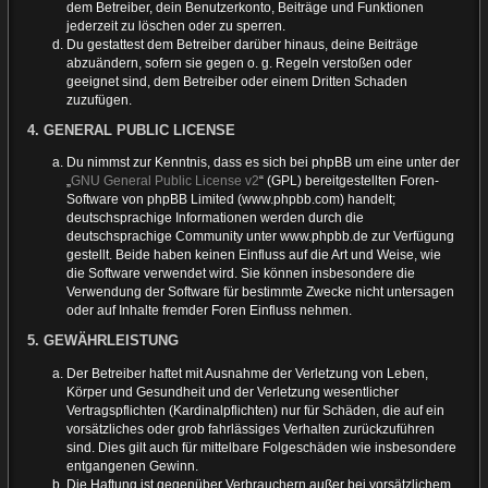
dem Betreiber, dein Benutzerkonto, Beiträge und Funktionen
jederzeit zu löschen oder zu sperren.
Du gestattest dem Betreiber darüber hinaus, deine Beiträge
abzuändern, sofern sie gegen o. g. Regeln verstoßen oder
geeignet sind, dem Betreiber oder einem Dritten Schaden
zuzufügen.
4. GENERAL PUBLIC LICENSE
Du nimmst zur Kenntnis, dass es sich bei phpBB um eine unter der
„
GNU General Public License v2
“ (GPL) bereitgestellten Foren-
Software von phpBB Limited (www.phpbb.com) handelt;
deutschsprachige Informationen werden durch die
deutschsprachige Community unter www.phpbb.de zur Verfügung
gestellt. Beide haben keinen Einfluss auf die Art und Weise, wie
die Software verwendet wird. Sie können insbesondere die
Verwendung der Software für bestimmte Zwecke nicht untersagen
oder auf Inhalte fremder Foren Einfluss nehmen.
5. GEWÄHRLEISTUNG
Der Betreiber haftet mit Ausnahme der Verletzung von Leben,
Körper und Gesundheit und der Verletzung wesentlicher
Vertragspflichten (Kardinalpflichten) nur für Schäden, die auf ein
vorsätzliches oder grob fahrlässiges Verhalten zurückzuführen
sind. Dies gilt auch für mittelbare Folgeschäden wie insbesondere
entgangenen Gewinn.
Die Haftung ist gegenüber Verbrauchern außer bei vorsätzlichem