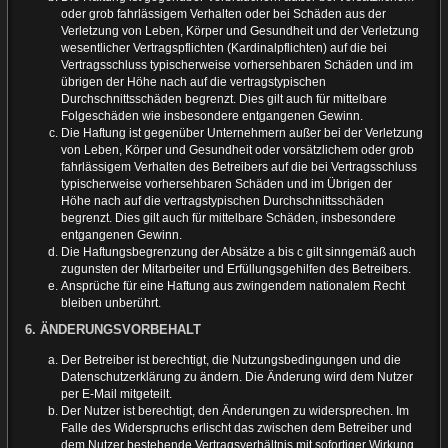
oder grob fahrlässigem Verhalten oder bei Schäden aus der
Verletzung von Leben, Körper und Gesundheit und der Verletzung
wesentlicher Vertragspflichten (Kardinalpflichten) auf die bei
Vertragsschluss typischerweise vorhersehbaren Schäden und im
übrigen der Höhe nach auf die vertragstypischen
Durchschnittsschäden begrenzt. Dies gilt auch für mittelbare
Folgeschäden wie insbesondere entgangenen Gewinn.
Die Haftung ist gegenüber Unternehmern außer bei der Verletzung
von Leben, Körper und Gesundheit oder vorsätzlichem oder grob
fahrlässigem Verhalten des Betreibers auf die bei Vertragsschluss
typischerweise vorhersehbaren Schäden und im Übrigen der
Höhe nach auf die vertragstypischen Durchschnittsschäden
begrenzt. Dies gilt auch für mittelbare Schäden, insbesondere
entgangenen Gewinn.
Die Haftungsbegrenzung der Absätze a bis c gilt sinngemäß auch
zugunsten der Mitarbeiter und Erfüllungsgehilfen des Betreibers.
Ansprüche für eine Haftung aus zwingendem nationalem Recht
bleiben unberührt.
6. ÄNDERUNGSVORBEHALT
Der Betreiber ist berechtigt, die Nutzungsbedingungen und die
Datenschutzerklärung zu ändern. Die Änderung wird dem Nutzer
per E-Mail mitgeteilt.
Der Nutzer ist berechtigt, den Änderungen zu widersprechen. Im
Falle des Widerspruchs erlischt das zwischen dem Betreiber und
dem Nutzer bestehende Vertragsverhältnis mit sofortiger Wirkung.