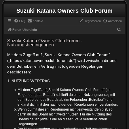
Suzuki Katana Owners Club Forum
FAQ
Kontakt
Registrieren
Anmelden
S
Foren-Übersicht
u
Suzuki Katana Owners Club Forum -
c
Nutzungsbedingungen
h
Mit dem Zugriff auf „Suzuki Katana Owners Club Forum“
e
(„https://katanaownersclub-forum.de“) wird zwischen dir und
dem Betreiber ein Vertrag mit folgenden Regelungen
geschlossen:
1. NUTZUNGSVERTRAG
Mit dem Zugriff auf „Suzuki Katana Owners Club Forum“ (im
Folgenden „das Board“) schließt du einen Nutzungsvertrag mit
dem Betreiber des Boards ab (im Folgenden „Betreiber“) und
erklärst dich mit den nachfolgenden Regelungen einverstanden.
Wenn du mit diesen Regelungen nicht einverstanden bist, so
darfst du das Board nicht weiter nutzen. Für die Nutzung des
Boards gelten jeweils die an dieser Stelle veröffentlichten
Regelungen.
Der Nutzungsvertrag wird auf unbestimmte Zeit geschlossen und