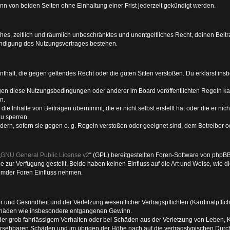
n von beiden Seiten ohne Einhaltung einer Frist jederzeit gekündigt werden.
faches, zeitlich und räumlich unbeschränktes und unentgeltliches Recht, deinen Be
ündigung des Nutzungsvertrages bestehen.
e enthält, die gegen geltendes Recht oder die guten Sitten verstoßen. Du erklärst i
gen diese Nutzungsbedingungen oder anderer im Board veröffentlichten Regeln ka
n.
ie Inhalte von Beiträgen übernimmt, die er nicht selbst erstellt hat oder die er ni
zu sperren.
dern, sofern sie gegen o. g. Regeln verstoßen oder geeignet sind, dem Betreiber 
„
GNU General Public License v2
“ (GPL) bereitgestellten Foren-Software von phpB
ur Verfügung gestellt. Beide haben keinen Einfluss auf die Art und Weise, wie 
remder Foren Einfluss nehmen.
 und Gesundheit und der Verletzung wesentlicher Vertragspflichten (Kardinalpflicht
geschäden wie insbesondere entgangenen Gewinn.
er grob fahrlässigem Verhalten oder bei Schäden aus der Verletzung von Leben, K
rhersehbaren Schäden und im übrigen der Höhe nach auf die vertragstypischen Durch