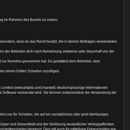
itrag im Rahmen des Boards zu nutzen.
nsbesondere, dass du das Recht besitzt, die in deinen Beiträgen verwendeten
nn der Betreiber dich nach Abmahnung zeitweise oder dauerhaft von der
cht zur Kenntnis genommen hat. Du gestattest dem Betreiber, dein
oder einem Dritten Schaden zuzufügen.
B Limited (www.phpbb.com) handelt; deutschsprachige Informationen
die Software verwendet wird. Sie können insbesondere die Verwendung der
en) nur für Schäden, die auf ein vorsätzliches oder grob fahrlässiges
örper und Gesundheit und der Verletzung wesentlicher Vertragspflichten
schnittsschäden begrenzt. Dies gilt auch für mittelbare Folgeschäden wie