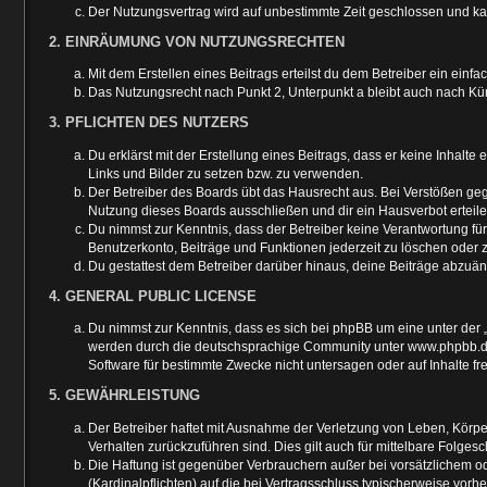
Der Nutzungsvertrag wird auf unbestimmte Zeit geschlossen und kan
2. EINRÄUMUNG VON NUTZUNGSRECHTEN
Mit dem Erstellen eines Beitrags erteilst du dem Betreiber ein ein
Das Nutzungsrecht nach Punkt 2, Unterpunkt a bleibt auch nach K
3. PFLICHTEN DES NUTZERS
Du erklärst mit der Erstellung eines Beitrags, dass er keine Inhalt
Links und Bilder zu setzen bzw. zu verwenden.
Der Betreiber des Boards übt das Hausrecht aus. Bei Verstößen ge
Nutzung dieses Boards ausschließen und dir ein Hausverbot erteile
Du nimmst zur Kenntnis, dass der Betreiber keine Verantwortung für d
Benutzerkonto, Beiträge und Funktionen jederzeit zu löschen oder 
Du gestattest dem Betreiber darüber hinaus, deine Beiträge abzuän
4. GENERAL PUBLIC LICENSE
Du nimmst zur Kenntnis, dass es sich bei phpBB um eine unter der 
werden durch die deutschsprachige Community unter www.phpbb.de z
Software für bestimmte Zwecke nicht untersagen oder auf Inhalte f
5. GEWÄHRLEISTUNG
Der Betreiber haftet mit Ausnahme der Verletzung von Leben, Körper
Verhalten zurückzuführen sind. Dies gilt auch für mittelbare Fol
Die Haftung ist gegenüber Verbrauchern außer bei vorsätzlichem od
(Kardinalpflichten) auf die bei Vertragsschluss typischerweise vo