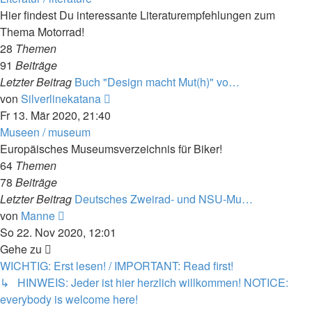
Hier findest Du interessante Literaturempfehlungen zum
Thema Motorrad!
28
Themen
91
Beiträge
Letzter Beitrag
Buch "Design macht Mut(h)" vo…
Neuester
von
Silverlinekatana
Beitrag
Fr 13. Mär 2020, 21:40
Museen / museum
Europäisches Museumsverzeichnis für Biker!
64
Themen
78
Beiträge
Letzter Beitrag
Deutsches Zweirad- und NSU-Mu…
Neuester
von
Manne
Beitrag
So 22. Nov 2020, 12:01
Gehe zu
WICHTIG: Erst lesen! / IMPORTANT: Read first!
↳ HINWEIS: Jeder ist hier herzlich willkommen! NOTICE:
everybody is welcome here!