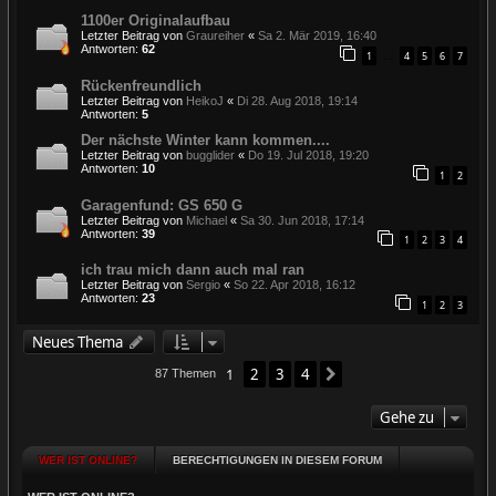
1100er Originalaufbau
Letzter Beitrag von
Graureiher
«
Sa 2. Mär 2019, 16:40
Antworten:
62
1
4
5
6
7
…
Rückenfreundlich
Letzter Beitrag von
HeikoJ
«
Di 28. Aug 2018, 19:14
Antworten:
5
Der nächste Winter kann kommen....
Letzter Beitrag von
bugglider
«
Do 19. Jul 2018, 19:20
Antworten:
10
1
2
Garagenfund: GS 650 G
Letzter Beitrag von
Michael
«
Sa 30. Jun 2018, 17:14
Antworten:
39
1
2
3
4
ich trau mich dann auch mal ran
Letzter Beitrag von
Sergio
«
So 22. Apr 2018, 16:12
Antworten:
23
1
2
3
Neues Thema
1
2
3
4
Nächste
87 Themen
Gehe zu
WER IST ONLINE?
BERECHTIGUNGEN IN DIESEM FORUM