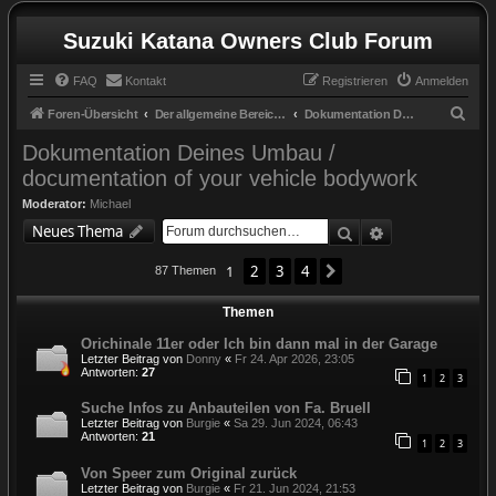
Suzuki Katana Owners Club Forum
FAQ
Kontakt
Registrieren
Anmelden
S
Foren-Übersicht
Der allgemeine Bereich / the general zone
Dokumentation Deines Umbau / documentation of your vehicle bodywork
u
Dokumentation Deines Umbau /
c
documentation of your vehicle bodywork
h
Moderator:
Michael
e
Suche
Erweiterte Suc
Neues Thema
1
2
3
4
Nächste
87 Themen
Themen
Orichinale 11er oder Ich bin dann mal in der Garage
Letzter Beitrag von
Donny
«
Fr 24. Apr 2026, 23:05
Antworten:
27
1
2
3
Suche Infos zu Anbauteilen von Fa. Bruell
Letzter Beitrag von
Burgie
«
Sa 29. Jun 2024, 06:43
Antworten:
21
1
2
3
Von Speer zum Original zurück
Letzter Beitrag von
Burgie
«
Fr 21. Jun 2024, 21:53