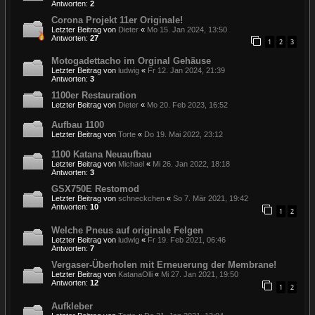
Antworten:
2
Corona Projekt 11er Originale!
Letzter Beitrag von
Dieter
«
Mo 15. Jan 2024, 13:50
Antworten:
27
1
2
3
Motogadettacho im Orginal Gehäuse
Letzter Beitrag von
ludwig
«
Fr 12. Jan 2024, 21:39
Antworten:
3
1100er Restauration
Letzter Beitrag von
Dieter
«
Mo 20. Feb 2023, 16:52
Aufbau 1100
Letzter Beitrag von
Torte
«
Do 19. Mai 2022, 23:12
1100 Katana Neuaufbau
Letzter Beitrag von
Michael
«
Mi 26. Jan 2022, 18:18
Antworten:
3
GSX750E Restomod
Letzter Beitrag von
schneckchen
«
So 7. Mär 2021, 19:42
Antworten:
10
1
2
Welche Pneus auf originale Felgen
Letzter Beitrag von
ludwig
«
Fr 19. Feb 2021, 06:46
Antworten:
7
Vergaser-Überholen mit Erneuerung der Membrane!
Letzter Beitrag von
KatanaOlli
«
Mi 27. Jan 2021, 19:50
Antworten:
12
1
2
Aufkleber