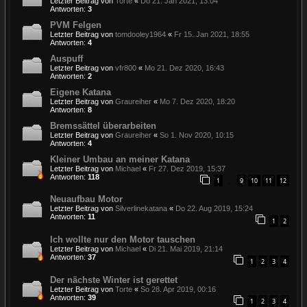
Letzter Beitrag von
Torte
«
Do 21. Jan 2021, 13:04
Antworten:
3
PVM Felgen
Letzter Beitrag von
tomdooley1964
«
Fr 15. Jan 2021, 18:55
Antworten:
4
Auspuff
Letzter Beitrag von
vfr800
«
Mo 21. Dez 2020, 16:43
Antworten:
2
Eigene Katana
Letzter Beitrag von
Graureiher
«
Mo 7. Dez 2020, 18:20
Antworten:
8
Bremssättel überarbeiten
Letzter Beitrag von
Graureiher
«
So 1. Nov 2020, 10:15
Antworten:
4
Kleiner Umbau an meiner Katana
Letzter Beitrag von
Michael
«
Fr 27. Dez 2019, 15:37
Antworten:
118
1
9
10
11
12
…
Neuaufbau Motor
Letzter Beitrag von
Silverlinekatana
«
Do 22. Aug 2019, 15:24
Antworten:
11
1
2
Ich wollte nur den Motor tauschen
Letzter Beitrag von
Michael
«
Di 21. Mai 2019, 21:14
Antworten:
37
1
2
3
4
Der nächste Winter ist gerettet
Letzter Beitrag von
Torte
«
So 28. Apr 2019, 00:16
Antworten:
39
1
2
3
4