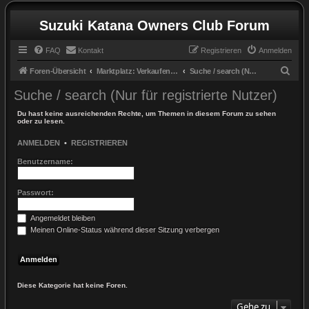
Suzuki Katana Owners Club Forum
FAQ
Kontakt
Registrieren
Anmelden
S
Foren-Übersicht
Marktplatz: Verkaufen & Kaufen / marketplace: sell & buy
Suche / search (Nur für registrierte Nutzer)
u
Suche / search (Nur für registrierte Nutzer)
c
Du hast keine ausreichenden Rechte, um Themen in diesem Forum zu sehen
h
oder zu lesen.
e
ANMELDEN
•
REGISTRIEREN
Benutzername:
Passwort:
Angemeldet bleiben
Meinen Online-Status während dieser Sitzung verbergen
Diese Kategorie hat keine Foren.
Gehe zu