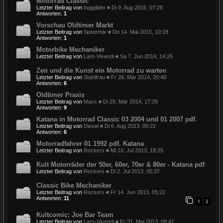
Motorrad Classic
Letzter Beitrag von
bugglider
«
Di 9. Aug 2016, 07:28
Antworten:
1
Vorschau Oldtimer Markt
Letzter Beitrag von
Speermix
«
Do 14. Mai 2015, 10:18
Antworten:
1
Motorbike Mechaniker
Letzter Beitrag von
Lars-Vivendi
«
Sa 7. Jun 2014, 14:26
Zen und die Kunst ein Motorrad zu warten
Letzter Beitrag von
Stahlfrau
«
Fr 28. Mär 2014, 20:40
Antworten:
6
Oldtimer Praxis
Letzter Beitrag von
Maxx
«
Di 25. Mär 2014, 17:26
Antworten:
9
Katana in Motorrad Classic 03 2004 und 01 2007 pdf.
Letzter Beitrag von
Diesel
«
Di 6. Aug 2013, 09:22
Antworten:
6
Motorradfahrer 01 1992 pdf. Katana
Letzter Beitrag von
Rockers
«
Mi 10. Jul 2013, 18:25
Kult Motorräder der 50er, 60er, 70er & 80er - Katana pdf
Letzter Beitrag von
Rockers
«
Di 2. Jul 2013, 05:37
Classic Bike Mechaniker
Letzter Beitrag von
Rockers
«
Fr 14. Jun 2013, 05:22
Antworten:
11
1
2
Kultcomic: Joe Bar Team
Letzter Beitrag von
Lars-Vivendi
«
Fr 31. Mai 2013, 09:41