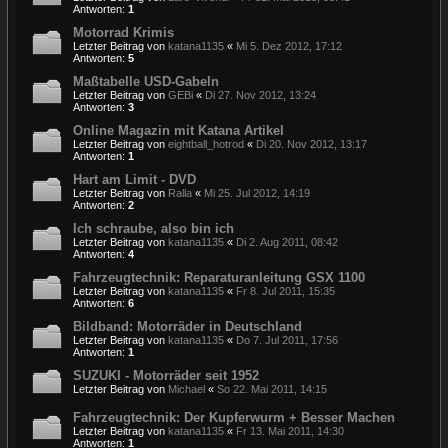
Antworten:
1
Motorrad Krimis
Letzter Beitrag von
katana1135
«
Mi 5. Dez 2012, 17:12
Antworten:
5
Maßtabelle USD-Gabeln
Letzter Beitrag von
GEBi
«
Di 27. Nov 2012, 13:24
Antworten:
3
Online Magazin mit Katana Artikel
Letzter Beitrag von
eightball_hotrod
«
Di 20. Nov 2012, 13:17
Antworten:
1
Hart am Limit - DVD
Letzter Beitrag von
Ralla
«
Mi 25. Jul 2012, 14:19
Antworten:
2
Ich schraube, also bin ich
Letzter Beitrag von
katana1135
«
Di 2. Aug 2011, 08:42
Antworten:
4
Fahrzeugtechnik: Reparaturanleitung GSX 1100
Letzter Beitrag von
katana1135
«
Fr 8. Jul 2011, 15:35
Antworten:
6
Bildband: Motorräder in Deutschland
Letzter Beitrag von
katana1135
«
Do 7. Jul 2011, 17:56
Antworten:
1
SUZUKI - Motorräder seit 1952
Letzter Beitrag von
Michael
«
So 22. Mai 2011, 14:15
Fahrzeugtechnik: Der Kupferwurm + Besser Machen
Letzter Beitrag von
katana1135
«
Fr 13. Mai 2011, 14:30
Antworten:
1