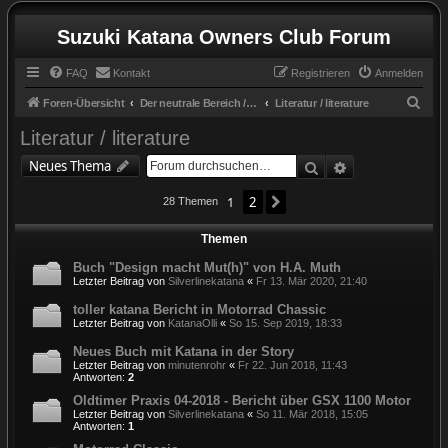
Suzuki Katana Owners Club Forum
FAQ
Kontakt
Registrieren
Anmelden
S
Foren-Übersicht
Der neutrale Bereich / the neutral zone
Literatur / literature
u
Literatur / literature
c
Suche
Erweiterte Suc
Neues Thema
h
e
1
2
Nächste
28 Themen
Themen
Buch "Design macht Mut(h)" von H.A. Muth
Letzter Beitrag von
Silverlinekatana
«
Fr 13. Mär 2020, 21:40
toller katana Bericht in Motorrad Chassic
Letzter Beitrag von
KatanaOlli
«
So 15. Sep 2019, 18:33
Neues Buch mit Katana in der Story
Letzter Beitrag von
minutenrohr
«
Fr 22. Jun 2018, 11:43
Antworten:
2
Oldtimer Praxis 04-2018 - Bericht über GSX 1100 Motor
Letzter Beitrag von
Silverlinekatana
«
So 11. Mär 2018, 15:05
Antworten:
1