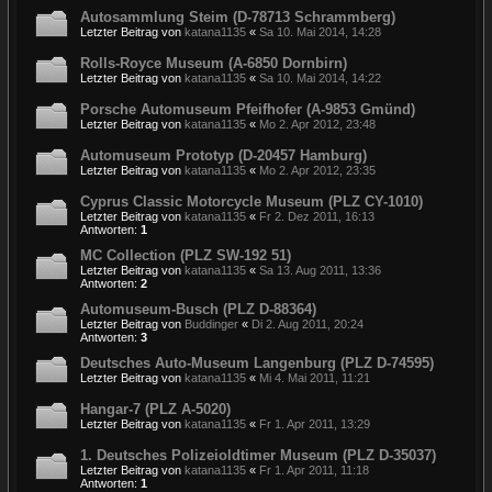
Autosammlung Steim (D-78713 Schrammberg)
Letzter Beitrag von
katana1135
«
Sa 10. Mai 2014, 14:28
Rolls-Royce Museum (A-6850 Dornbirn)
Letzter Beitrag von
katana1135
«
Sa 10. Mai 2014, 14:22
Porsche Automuseum Pfeifhofer (A-9853 Gmünd)
Letzter Beitrag von
katana1135
«
Mo 2. Apr 2012, 23:48
Automuseum Prototyp (D-20457 Hamburg)
Letzter Beitrag von
katana1135
«
Mo 2. Apr 2012, 23:35
Cyprus Classic Motorcycle Museum (PLZ CY-1010)
Letzter Beitrag von
katana1135
«
Fr 2. Dez 2011, 16:13
Antworten:
1
MC Collection (PLZ SW-192 51)
Letzter Beitrag von
katana1135
«
Sa 13. Aug 2011, 13:36
Antworten:
2
Automuseum-Busch (PLZ D-88364)
Letzter Beitrag von
Buddinger
«
Di 2. Aug 2011, 20:24
Antworten:
3
Deutsches Auto-Museum Langenburg (PLZ D-74595)
Letzter Beitrag von
katana1135
«
Mi 4. Mai 2011, 11:21
Hangar-7 (PLZ A-5020)
Letzter Beitrag von
katana1135
«
Fr 1. Apr 2011, 13:29
1. Deutsches Polizeioldtimer Museum (PLZ D-35037)
Letzter Beitrag von
katana1135
«
Fr 1. Apr 2011, 11:18
Antworten:
1