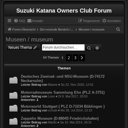
Suzuki Katana Owners Club Forum
FAQ
Kontakt
Registrieren
Anmelden
S
Foren-Übersicht
Der neutrale Bereich / the neutral zone
Museen / museum
u
Museen / museum
c
Suche
Erweiterte Suc
Neues Thema
h
e
1
2
3
Nächste
64 Themen
Themen
Deutsches Zweirad- und NSU-Museum (D-74172
Neckarsulm)
Letzter Beitrag von
Manne
«
So 22. Nov 2020, 12:01
Motorradmuseum Sammlung Ehn (PLZ A-3751)
Letzter Beitrag von
Loon
«
Di 9. Mai 2017, 20:03
Antworten:
1
Motorworld Stuttgart ( PLZ D-71034 Böblingen )
Letzter Beitrag von
schubi
«
Mo 28. Jul 2014, 13:19
Zeppelin Museum (D-88045 Friedrichshafen)
Letzter Beitrag von
Martin
«
Sa 10. Mai 2014, 20:31
Antworten:
2