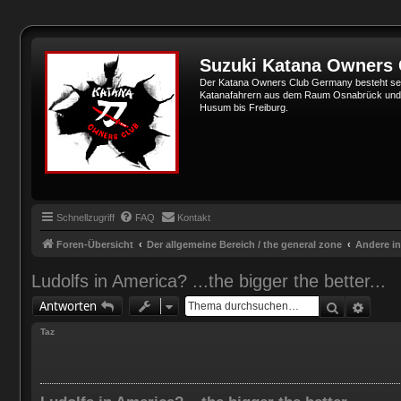
Suzuki Katana Owners
Der Katana Owners Club Germany besteht sei
Katanafahrern aus dem Raum Osnabrück und Min
Husum bis Freiburg.
Schnellzugriff
FAQ
Kontakt
Foren-Übersicht
Der allgemeine Bereich / the general zone
Andere in
Ludolfs in America? ...the bigger the better...
Suche
Erwei
Antworten
Taz