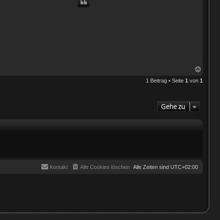
N
a
1 Beitrag • Seite
1
von
1
c
h
o
b
Gehe zu
e
n
Kontakt
Alle Cookies löschen
Alle Zeiten sind
UTC+02:00