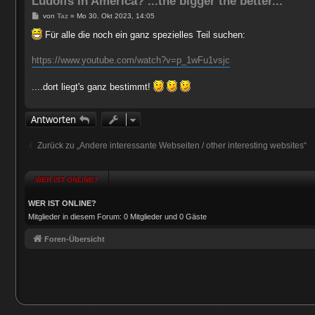
Ludolfs in America? ...the bigger the better...
B
von
Taz
»
Mo 30. Okt 2023, 14:05
e
i
Für alle die noch ein ganz spezielles Teil suchen:
t
r
a
https://www.youtube.com/watch?v=p_1wFu1vsjc
g
....dort liegt's ganz bestimmt!
Antworten
Zurück zu „Andere interessante Webseiten / other interesting websites“
WER IST ONLINE?
WER IST ONLINE?
Mitglieder in diesem Forum: 0 Mitglieder und 0 Gäste
Foren-Übersicht