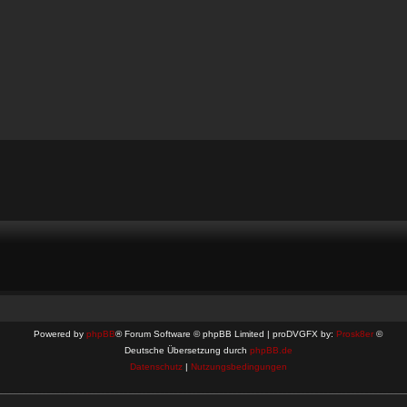
Powered by
phpBB
® Forum Software © phpBB Limited | proDVGFX by:
Prosk8er
©
Deutsche Übersetzung durch
phpBB.de
Datenschutz
|
Nutzungsbedingungen